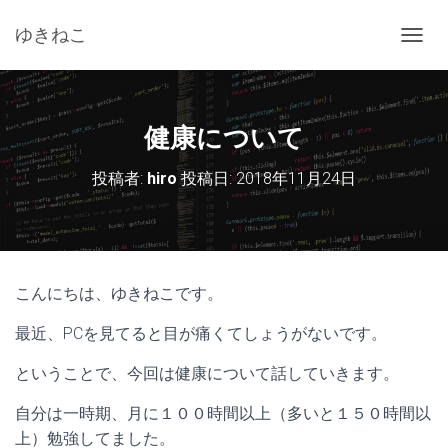
ゆきねこ
ナ
ビ
ゲ
ー
シ
健康について
ョ
ン
投稿者:
hiro
投稿日:
2018年11月24日
を
切
り
替
え
こんにちは、ゆきねこです。
最近、PCを見てると目が痛くてしょうがないです。
ということで、今回は健康について話していきます。
自分は一時期、月に１００時間以上（多いと１５０時間以
上）勉強してました。