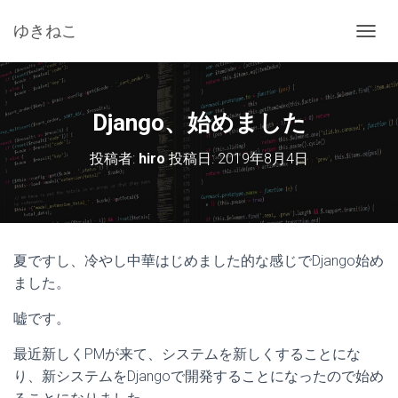
ゆきねこ
ナ
ビ
ゲ
ー
シ
Django、始めました
ョ
ン
投稿者:
hiro
投稿日:
2019年8月4日
を
切
り
替
え
夏ですし、冷やし中華はじめました的な感じでDjango始め
ました。
嘘です。
最近新しくPMが来て、システムを新しくすることにな
り、新システムをDjangoで開発することになったので始め