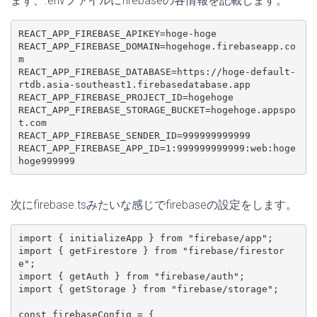
まず、.envファイルにfirebaseの各情報を記載します。
REACT_APP_FIREBASE_APIKEY=hoge-hoge

REACT_APP_FIREBASE_DOMAIN=hogehoge.firebaseapp.co
m

REACT_APP_FIREBASE_DATABASE=https://hoge-default-
rtdb.asia-southeast1.firebasedatabase.app

REACT_APP_FIREBASE_PROJECT_ID=hogehoge

REACT_APP_FIREBASE_STORAGE_BUCKET=hogehoge.appspo
t.com

REACT_APP_FIREBASE_SENDER_ID=999999999999

REACT_APP_FIREBASE_APP_ID=1:999999999999:web:hoge
hoge999999
次にfirebase.tsみたいな感じでfirebaseの設定をします。
import { initializeApp } from "firebase/app";

import { getFirestore } from "firebase/firestor
e";

import { getAuth } from "firebase/auth";

import { getStorage } from "firebase/storage";

const firebaseConfig = {
