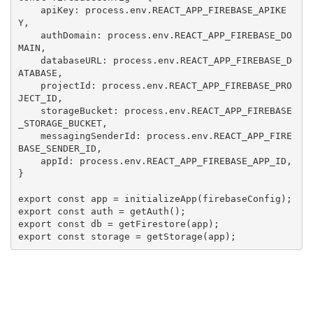
    apiKey: process.env.REACT_APP_FIREBASE_APIKE
Y,

    authDomain: process.env.REACT_APP_FIREBASE_DO
MAIN,

    databaseURL: process.env.REACT_APP_FIREBASE_D
ATABASE,

    projectId: process.env.REACT_APP_FIREBASE_PRO
JECT_ID,

    storageBucket: process.env.REACT_APP_FIREBASE
_STORAGE_BUCKET,

    messagingSenderId: process.env.REACT_APP_FIRE
BASE_SENDER_ID,

    appId: process.env.REACT_APP_FIREBASE_APP_ID,

}

export const app = initializeApp(firebaseConfig);

export const auth = getAuth();

export const db = getFirestore(app);

export const storage = getStorage(app);