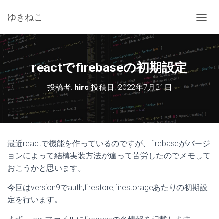
ゆきねこ
ナ
ビ
ゲ
ー
シ
reactでfirebaseの初期設定
ョ
ン
投稿者:
hiro
投稿日:
2022年7月21日
を
切
り
替
え
最近reactで機能を作っているのですが、firebaseがバージ
ョンによって結構実装方法が違って苦労したのでメモして
おこうかと思います。
今回はversion9でauth,firestore,firestorageあたりの初期設
定を行います。